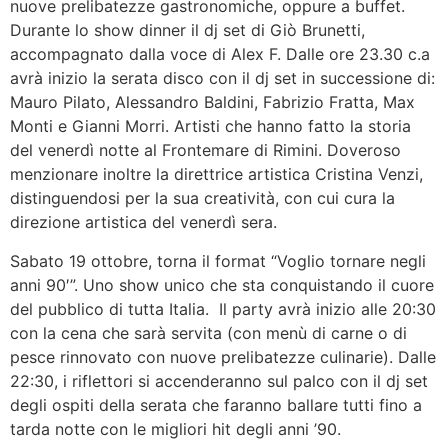
nuove prelibatezze gastronomiche, oppure a buffet.
Durante lo show dinner il dj set di Giò Brunetti,
accompagnato dalla voce di Alex F. Dalle ore 23.30 c.a
avrà inizio la serata disco con il dj set in successione di:
Mauro Pilato, Alessandro Baldini, Fabrizio Fratta, Max
Monti e Gianni Morri. Artisti che hanno fatto la storia
del venerdì notte al Frontemare di Rimini. Doveroso
menzionare inoltre la direttrice artistica Cristina Venzi,
distinguendosi per la sua creatività, con cui cura la
direzione artistica del venerdì sera.
Sabato 19 ottobre, torna il format “Voglio tornare negli
anni 90′”. Uno show unico che sta conquistando il cuore
del pubblico di tutta Italia. Il party avrà inizio alle 20:30
con la cena che sarà servita (con menù di carne o di
pesce rinnovato con nuove prelibatezze culinarie). Dalle
22:30, i riflettori si accenderanno sul palco con il dj set
degli ospiti della serata che faranno ballare tutti fino a
tarda notte con le migliori hit degli anni ’90.