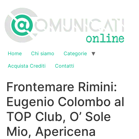
Vai
al
contenuto
Home
Chi siamo
Categorie
Acquista Crediti
Contatti
Frontemare Rimini:
Eugenio Colombo al
TOP Club, O’ Sole
Mio, Apericena