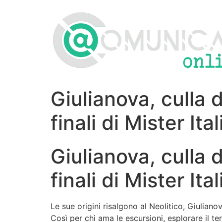
Vai
al
contenuto
Giulianova, culla d
finali di Mister It
Giulianova, culla d
finali di Mister It
Le sue origini risalgono al Neolitico, Giuliano
Così per chi ama le escursioni, esplorare il t