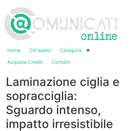
Vai
al
contenuto
Home
Chi siamo
Categorie
Acquista Crediti
Contatti
Laminazione ciglia e
sopracciglia:
Sguardo intenso,
impatto irresistibile