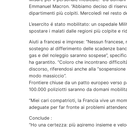
Emmanuel Macron. “Abbiamo deciso di riserva
dipartimenti più colpiti. Mercoledì nel resto del
L’esercito é stato mobilitato: un ospedale Milit
spostare i malati dalle regioni più colpite e ri
Aiuti a francesi e imprese: “Nessun francese,
sostegno al differimento delle scadenze bancari
gas e del noleggio saranno sospese”, specific
ha garantito. “Coloro che incontrano difficolt
discorso, riferendosi anche alla “sospensione d
modo massiccio”.
Frontiere chiuse da un patto europeo verso p
100.000 poliziotti saranno da domani mobilitati
“Miei cari compatrioti, la Francia vive un mo
adeguate per far fronte ai problemi attendendo
Conclude :
“Ho una certezza: più agiremo insieme e velo