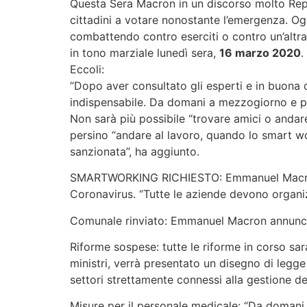
Questa Sera Macron in un discorso molto Repub
cittadini a votare nonostante l’emergenza. Og
combattendo contro eserciti o contro un’altra 
in tono marziale lunedì sera,
16 marzo 2020
.
Eccoli:
“Dopo aver consultato gli esperti e in buona 
indispensabile. Da domani a mezzogiorno e pe
Non sarà più possibile “trovare amici o andar
persino “andare al lavoro, quando lo smart wor
sanzionata”, ha aggiunto.
SMARTWORKING RICHIESTO: Emmanuel Macron ha r
Coronavirus. “Tutte le aziende devono organizza
Comunale rinviato: Emmanuel Macron annuncia 
Riforme sospese: tutte le riforme in corso sar
ministri, verrà presentato un disegno di legge
settori strettamente connessi alla gestione d
Misure per il personale medicale: “Da domani i