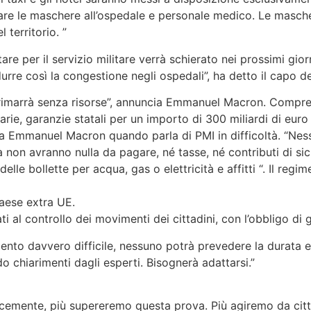
re le maschere all’ospedale e personale medico. Le masc
 territorio. ”
are per il servizio militare verrà schierato nei prossimi gior
durre così la congestione negli ospedali”, ha detto il capo de
 rimarrà senza risorse”, annuncia Emmanuel Macron. Comprend
e, garanzie statali per un importo di 300 miliardi di euro … 
a Emmanuel Macron quando parla di PMI in difficoltà. “Nessu
à non avranno nulla da pagare, né tasse, né contributi di sic
elle bollette per acqua, gas o elettricità e affitti “. Il reg
aese extra UE.
 al controllo dei movimenti dei cittadini, con l’obbligo di gi
mento davvero difficile, nessuno potrà prevedere la durata 
 chiarimenti dagli esperti. Bisognerà adattarsi.”
cemente, più supereremo questa prova. Più agiremo da citta