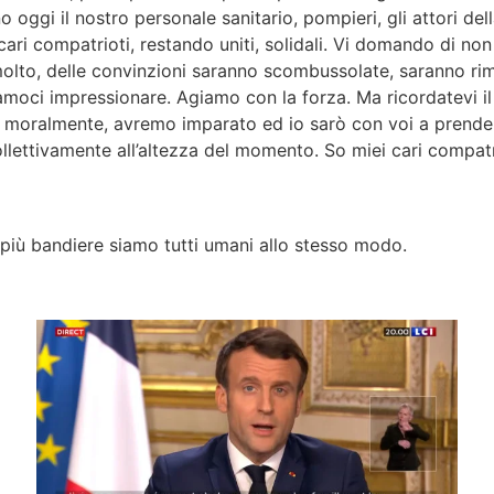
oggi il nostro personale sanitario, pompieri, gli attori del
cari compatrioti, restando uniti, solidali. Vi domando di no
lto, delle convinzioni saranno scombussolate, saranno rim
moci impressionare. Agiamo con la forza. Ma ricordatevi 
rti moralmente, avremo imparato ed io sarò con voi a prend
tivamente all’altezza del momento. So miei cari compatrio
iù bandiere siamo tutti umani allo stesso modo.