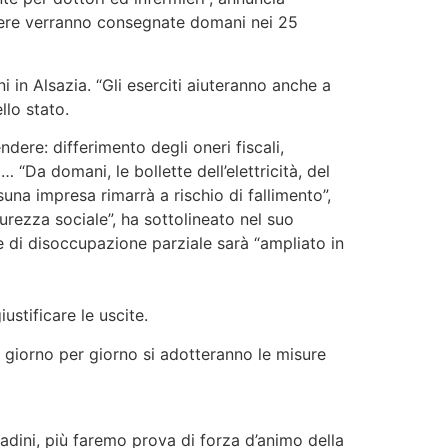
here verranno consegnate domani nei 25
ni in Alsazia. “Gli eserciti aiuteranno anche a
llo stato.
ere: differimento degli oneri fiscali,
“Da domani, le bollette dell’elettricità, del
na impresa rimarrà a rischio di fallimento”,
urezza sociale”, ha sottolineato nel suo
ime di disoccupazione parziale sarà “ampliato in
ustificare le uscite.
e giorno per giorno si adotteranno le misure
dini, più faremo prova di forza d’animo della