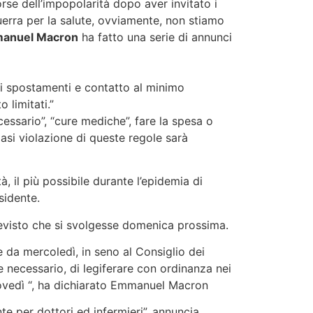
rse dell’impopolarità dopo aver invitato i
uerra per la salute, ovviamente, non stiamo
anuel Macron
ha fatto una serie di annunci
di spostamenti e contatto al minimo
limitati.”
essario”, “cure mediche”, fare la spesa o
iasi violazione di queste regole sarà
il più possibile durante l’epidemia di
sidente.
evisto che si svolgesse domenica prossima.
e da mercoledì, in seno al Consiglio dei
e necessario, di legiferare con ordinanza nei
giovedì “, ha dichiarato Emmanuel Macron
te per dottori ed infermieri”, annuncia