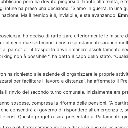
blicano però ha dovuto piegarsi di fronte alla realtà, e fo
gi infine ha preso una decisione. “Siamo in guerra. In una g
nazione. Ma il nemico è lì, invisibile, e sta avanzando.
Emm
coscienza, ho deciso di rafforzare ulteriormente le misure 
r almeno due settimane, i nostri spostamenti saranno molto 
e al parco” e ” il trasporto deve rimanere assolutamente nec
king non è possibile “, ha detto il capo dello stato. “Quals
ichiesto alle aziende di organizzare le proprie attività, 
rsi per facilitare il lavoro a distanza”, ha affermato il Pre
il rinvio del secondo turno comunale. Inizialmente era pr
anno sospese, compresa la riforma delle pensioni. “A partir
 che consentirà al governo di rispondere all’emergenza e, s
elle crisi. Questo progetto sarà presentato al Parlamento 
 taxi e gli hotel saranno messi a disposizione esclusivamen