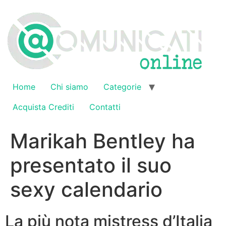
Vai
al
contenuto
Home
Chi siamo
Categorie
Acquista Crediti
Contatti
Marikah Bentley ha
presentato il suo
sexy calendario
La più nota mistress d’Italia