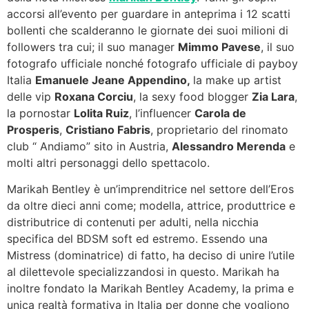
accorsi all’evento per guardare in anteprima i 12 scatti
bollenti che scalderanno le giornate dei suoi milioni di
followers tra cui; il suo manager
Mimmo Pavese
, il suo
fotografo ufficiale nonché fotografo ufficiale di payboy
Italia
Emanuele Jeane Appendino,
la make up artist
delle vip
Roxana Corciu
, la sexy food blogger
Zia Lara
,
la pornostar
Lolita Ruiz
, l’influencer
Carola de
Prosperis
,
Cristiano Fabris
, proprietario del rinomato
club “ Andiamo” sito in Austria,
Alessandro Merenda
e
molti altri personaggi dello spettacolo.
Marikah Bentley è un’imprenditrice nel settore dell’Eros
da oltre dieci anni come; modella, attrice, produttrice e
distributrice di contenuti per adulti, nella nicchia
specifica del BDSM soft ed estremo. Essendo una
Mistress (dominatrice) di fatto, ha deciso di unire l’utile
al dilettevole specializzandosi in questo. Marikah ha
inoltre fondato la Marikah Bentley Academy, la prima e
unica realtà formativa in Italia per donne che vogliono