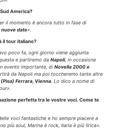
el Sud America?
r il momento è ancora tutto in fase di
o
nuove date
».
il tour italiano?
ipavo poco fa, ogni giorno viene aggiunta
 questa e partiremo da
Napoli
, in occasione
un evento importante, di
Novella 2000 e
partirà da Napoli ma poi toccheremo tante altre
 (Pisa) Ferrara, Vienna
. Lo dico a nome di
tour».
azione perfetta tra le vostre voci. Come te
elle voci fantastiche e ho sempre piacere a
ono più soul, Marina è rock, Ilaria è più lirica».