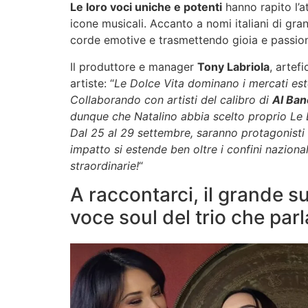
Le loro voci uniche e potenti
hanno rapito l’a
icone musicali. Accanto a nomi italiani di gr
corde emotive e trasmettendo gioia e passio
Il produttore e manager
Tony Labriola
, artef
artiste: “
Le Dolce Vita dominano i mercati este
Collaborando con artisti del calibro di
Al Ban
dunque che Natalino abbia scelto proprio Le 
Dal 25 al 29 settembre, saranno protagonisti di
impatto si estende ben oltre i confini nazion
straordinarie!
“
A raccontarci, il grande s
voce soul del trio che par