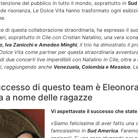
ttenzione del pubblico in tutto il mondo, soprattutto in
Sud
ande risonanza, Le Dolce Vita hanno trasformato ogni esibi
ne.
ice di questa collaborazione straordinaria, ha espresso il su
ri, soprattutto in Cile con Cristian Natalino, una vera icona
o, Iva Zanicchi e Amedeo Minghi
, il trio ha dimostrato il 
Dolce Vita come partner per questa straordinaria avventur
 due concerti live imperdibili con Natalino in Cile, oltre a 
ali, raggiungendo anche
Venezuela, Colombia e Messico
. L
uccesso di questo team è Eleonora 
la a nome delle ragazze
Vi aspettavate il successo che stat
«Siamo felicissime di aver fatto una 
famosissimo in
Sud America
. Faremo
nazionali. E’ una cosa stupenda per n