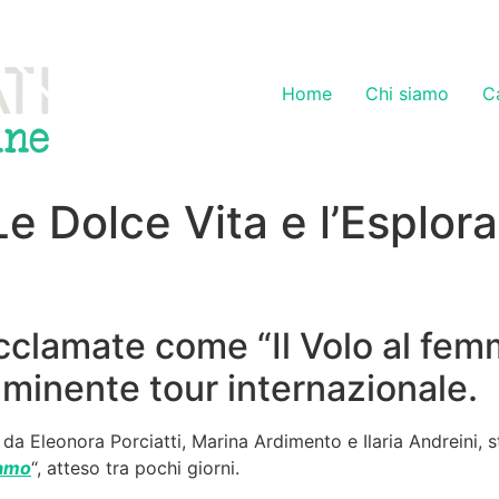
Home
Chi siamo
C
Le Dolce Vita e l’Esplo
cclamate come “Il Volo al femm
mminente tour internazionale.
 da Eleonora Porciatti, Marina Ardimento e Ilaria Andreini, st
amo
“, atteso tra pochi giorni.