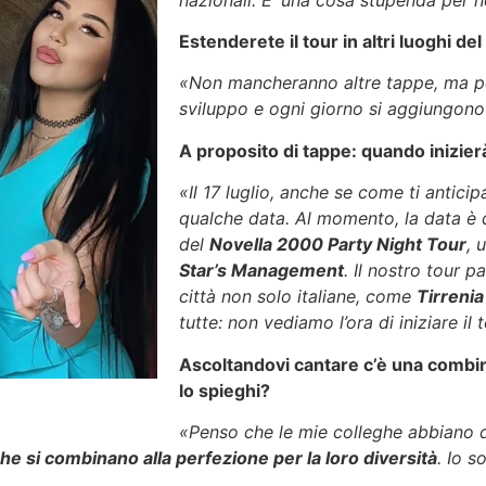
Estenderete il tour in altri luoghi d
«Non mancheranno altre tappe, ma pe
sviluppo e ogni giorno si aggiungon
A proposito di tappe: quando inizierà 
«Il 17 luglio, anche se come ti antic
qualche data. Al momento, la data è
del
Novella 2000 Party Night Tour
, 
Star’s Management
. Il nostro tour 
città non solo italiane, come
Tirrenia
tutte: non vediamo l’ora di iniziare il 
Ascoltandovi cantare c’è una combin
lo spieghi?
«Penso che le mie colleghe abbiano d
che si combinano alla perfezione per la loro diversità
. Io s