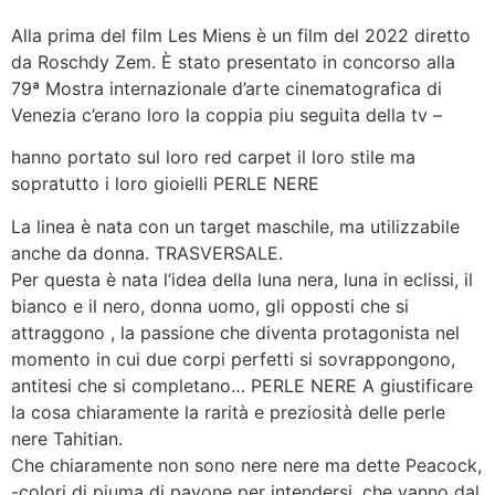
Alla prima del film Les Miens è un film del 2022 diretto
da Roschdy Zem. È stato presentato in concorso alla
79ª Mostra internazionale d’arte cinematografica di
Venezia c’erano loro la coppia piu seguita della tv –
hanno portato sul loro red carpet il loro stile ma
sopratutto i loro gioielli PERLE NERE
La linea è nata con un target maschile, ma utilizzabile
anche da donna. TRASVERSALE.
Per questa è nata l’idea della luna nera, luna in eclissi, il
bianco e il nero, donna uomo, gli opposti che si
attraggono , la passione che diventa protagonista nel
momento in cui due corpi perfetti si sovrappongono,
antitesi che si completano… PERLE NERE A giustificare
la cosa chiaramente la rarità e preziosità delle perle
nere Tahitian.
Che chiaramente non sono nere nere ma dette Peacock,
-colori di piuma di pavone per intendersi, che vanno dal