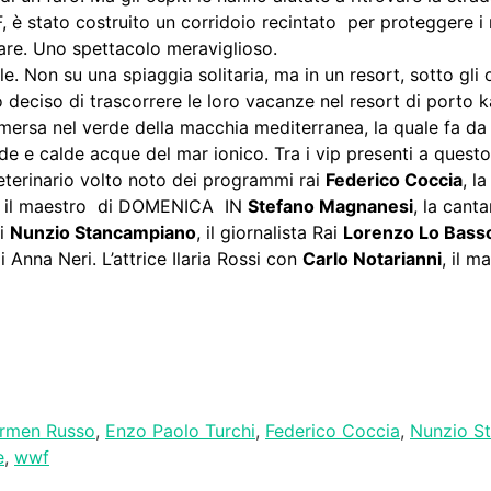
 è stato costruito un corridoio recintato per proteggere i 
 mare. Uno spettacolo meraviglioso.
. Non su una spiaggia solitaria, ma in un resort, sotto gli 
no deciso di trascorrere le loro vacanze nel resort di porto 
mmersa nel verde della macchia mediterranea, la quale fa da
ide e calde acque del mar ionico. Tra i vip presenti a quest
 veterinario volto noto dei programmi rai
Federico Coccia
, l
, il maestro di DOMENICA IN
Stefano Magnanesi
, la cant
pi
Nunzio Stancampiano
, il giornalista Rai
Lorenzo Lo Bass
li Anna Neri. L’attrice Ilaria Rossi con
Carlo Notarianni
, il m
ividi
rmen Russo
,
Enzo Paolo Turchi
,
Federico Coccia
,
Nunzio S
e
,
wwf