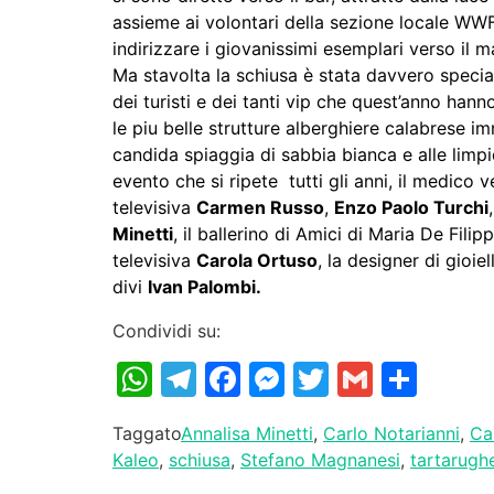
assieme ai volontari della sezione locale WWF,
indirizzare i giovanissimi esemplari verso il
Ma stavolta la schiusa è stata davvero speciale
dei turisti e dei tanti vip che quest’anno han
le piu belle strutture alberghiere calabrese i
candida spiaggia di sabbia bianca e alle limp
evento che si ripete tutti gli anni, il medico
televisiva
Carmen Russo
,
Enzo Paolo Turchi
Minetti
, il ballerino di Amici di Maria De Filip
televisiva
Carola Ortuso
, la designer di gioiel
divi
Ivan Palombi.
Condividi su:
WhatsApp
Telegram
Facebook
Messenger
Twitter
Gmail
Cond
Taggato
Annalisa Minetti
,
Carlo Notarianni
,
Ca
Kaleo
,
schiusa
,
Stefano Magnanesi
,
tartarugh