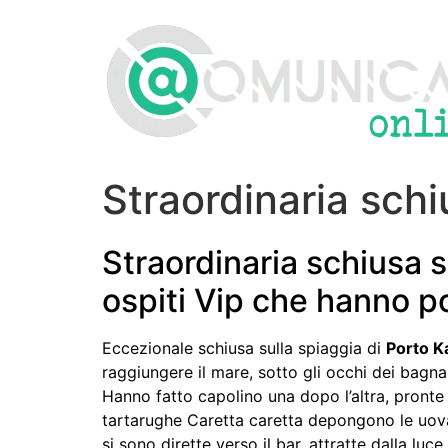
Vai
al
contenuto
Straordinaria schi
Straordinaria schiusa s
ospiti Vip che hanno po
Eccezionale schiusa sulla spiaggia di
Porto K
raggiungere il mare, sotto gli occhi dei bagnan
Hanno fatto capolino una dopo l’altra, pronte a
tartarughe Caretta caretta depongono le uova
si sono dirette verso il bar, attratte dalla luce