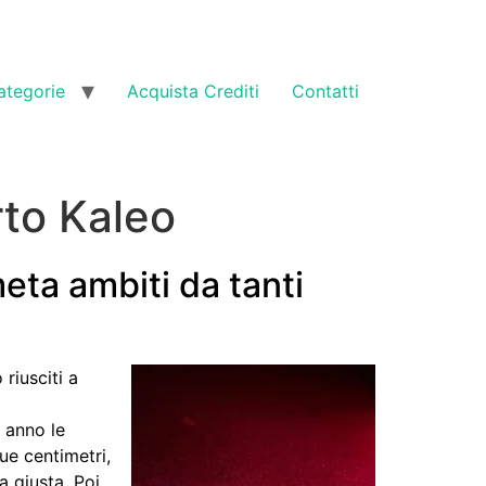
ategorie
Acquista Crediti
Contatti
rto Kaleo
meta ambiti da tanti
riusciti a
i anno le
ue centimetri,
a giusta. Poi,