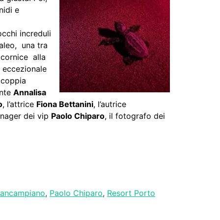
nidi e
occhi increduli
kaleo, una tra
 cornice alla
o eccezionale
a coppia
ante
Annalisa
o
, l’attrice
Fiona Bettanini
, l’autrice
anager dei vip
Paolo Chiparo
, il fotografo dei
tancampiano
,
Paolo Chiparo
,
Resort Porto