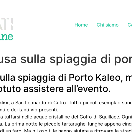
Home
Chi siamo
C
usa sulla spiaggia di po
ulla spiaggia di Porto Kaleo, 
tuto assistere all’evento.
aleo
, a San Leonardo di Cutro. Tutti i piccoli esemplari sono 
ti e dei tanti vip presenti.
 tuffarsi nelle acque cristalline del Golfo di Squillace. Ogn
. La prima notte le piccole tartarughe, lunghe appena cinq
 di un faro. Ma gli ospiti le hanno aiutate a ritrovare la strad