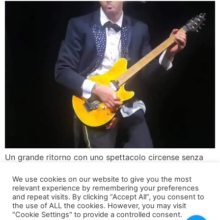
Un grande ritorno con uno spettacolo circense senza
precedenti Quest’anno, Gravity Circus torna a Milano
We use cookies on our website to give you the most
con un evento imperdibile che promette di regalare
relevant experience by remembering your preferences
emozioni uniche e spettacolari. Dal 9 novembre all’8
and repeat visits. By clicking “Accept All”, you consent to
dicembre 2024, il Gravity Circus farà emozionare il
the use of ALL the cookies. However, you may visit
"Cookie Settings" to provide a controlled consent.
pubblico milanese con il suo nuovo e audace spettacolo