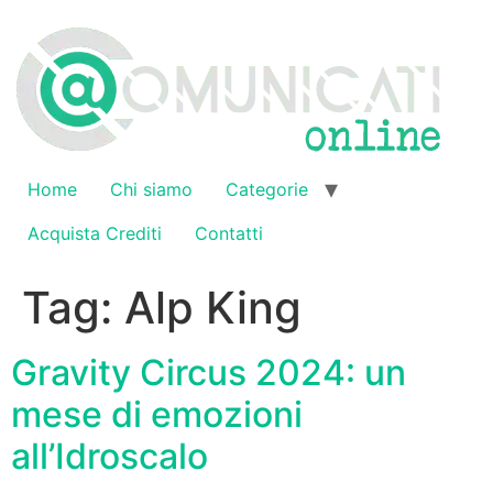
Vai
al
contenuto
Home
Chi siamo
Categorie
Acquista Crediti
Contatti
Tag:
Alp King
Gravity Circus 2024: un
mese di emozioni
all’Idroscalo