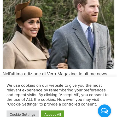
Nell’ultima edizione di Vero Magazine, le ultime news
delle celebrità e le riflessioni su importanti tematiche
We use cookies on our website to give you the most
sociali Harry e Meghan, crisi con Re Carlo e divorzio in
relevant experience by remembering your preferences
vista Uno degli articoli più seguiti di questa settimana
and repeat visits. By clicking “Accept All”, you consent to
su Vero Magazine esplora la complessa situazione di
the use of ALL the cookies. However, you may visit
"Cookie Settings" to provide a controlled consent.
Harry e Meghan. Secondo fonti vicine alla famiglia reale,
la coppia […]
Cookie Settings
Accept All