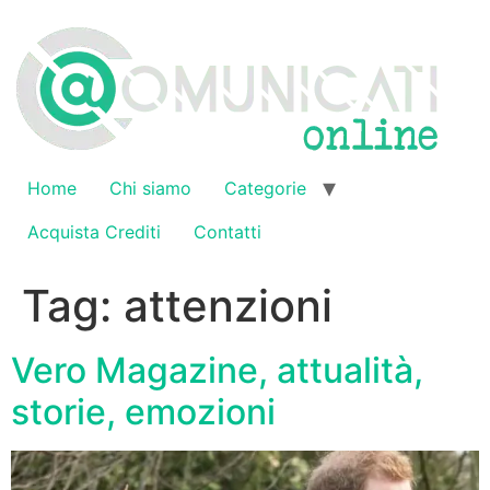
Vai
al
contenuto
Home
Chi siamo
Categorie
Acquista Crediti
Contatti
Tag:
attenzioni
Vero Magazine, attualità,
storie, emozioni