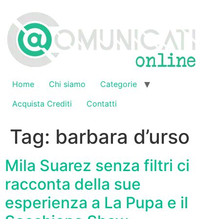
Vai
al
contenuto
Home
Chi siamo
Categorie
Acquista Crediti
Contatti
Tag:
barbara d’urso
Mila Suarez senza filtri ci
racconta della sue
esperienza a La Pupa e il