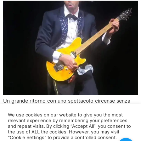
Un grande ritorno con uno spettacolo circense senza
precedenti Quest’anno, Gravity Circus torna a Milano
We use cookies on our website to give you the most
con un evento imperdibile che promette di regalare
relevant experience by remembering your preferences
emozioni uniche e spettacolari. Dal 9 novembre all’8
and repeat visits. By clicking “Accept All”, you consent to
dicembre 2024, il Gravity Circus farà emozionare il
the use of ALL the cookies. However, you may visit
"Cookie Settings" to provide a controlled consent.
pubblico milanese con il suo nuovo e audace spettacolo