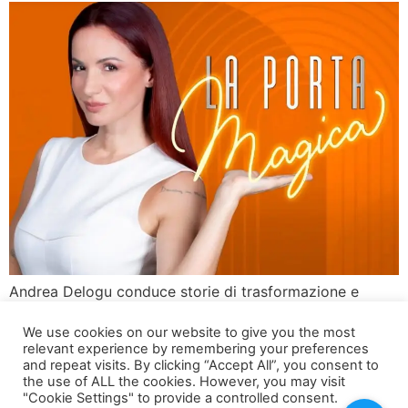
Andrea Delogu conduce storie di trasformazione e
speranza A partire da lunedì 21 ottobre, alle ore 17:00,
We use cookies on our website to give you the most
Rai 2 ha lanciato “La Porta Magica”, il nuovo programma
relevant experience by remembering your preferences
condotto da Andrea Delogu. Ogni episodio racconta la
and repeat visits. By clicking “Accept All”, you consent to
storia di persone comuni che decidono di cambiare una
the use of ALL the cookies. However, you may visit
"Cookie Settings" to provide a controlled consent.
parte della loro vita, mostrando come il coraggio e la