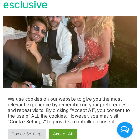
esclusive
We use cookies on our website to give you the most
relevant experience by remembering your preferences
and repeat visits. By clicking “Accept All”, you consent to
il tour estivo del manager dei vip Antonio Sepe che
the use of ALL the cookies. However, you may visit
"Cookie Settings" to provide a controlled consent.
insieme ai suoi artisti lo abbiamo visto nelle località
estive e nei club più esclusivi .
Cookie Settings
Accept All