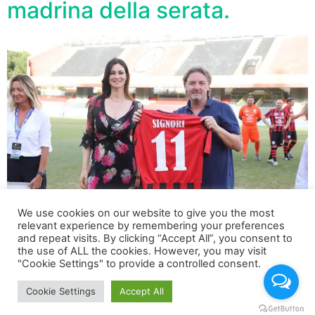
madrina della serata.
We use cookies on our website to give you the most
relevant experience by remembering your preferences
and repeat visits. By clicking “Accept All”, you consent to
E’ andata in scena allo stadio “P. Zaccheria” la
the use of ALL the cookies. However, you may visit
"Cookie Settings" to provide a controlled consent.
manifestazione “Un Secolo di Stelle – Foggia Legends”.
Una serata all’insegna dei ricordi e delle emozioni
Cookie Settings
Accept All