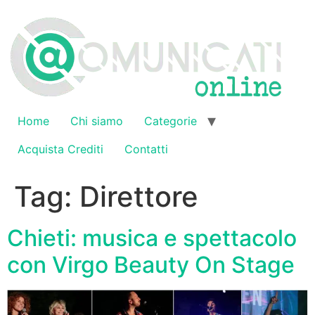
Vai
al
contenuto
Home
Chi siamo
Categorie
Acquista Crediti
Contatti
Tag:
Direttore
Chieti: musica e spettacolo
con Virgo Beauty On Stage