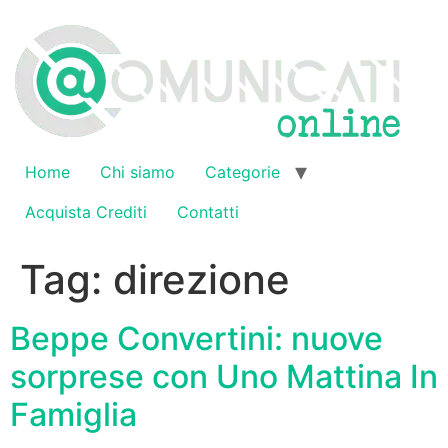
Vai
al
contenuto
Home
Chi siamo
Categorie
Acquista Crediti
Contatti
Tag:
direzione
Beppe Convertini: nuove
sorprese con Uno Mattina In
Famiglia