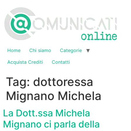
Vai
al
contenuto
Home
Chi siamo
Categorie
Acquista Crediti
Contatti
Tag:
dottoressa
Mignano Michela
La Dott.ssa Michela
Mignano ci parla della