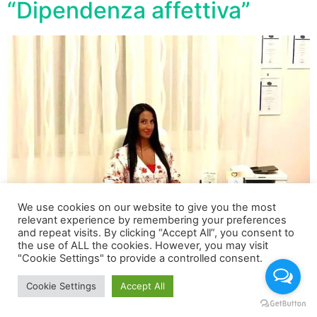
“Dipendenza affettiva”
We use cookies on our website to give you the most
relevant experience by remembering your preferences
and repeat visits. By clicking “Accept All”, you consent to
the use of ALL the cookies. However, you may visit
"Cookie Settings" to provide a controlled consent.
La Dott.ssa Michela Mignano ci parla della “Dipendenza
affettiva”
Cookie Settings
Accept All