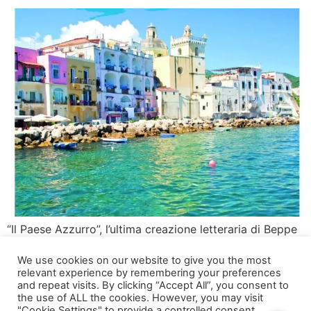
“Il Paese Azzurro”, l’ultima creazione letteraria di Beppe
Convertini, ha fatto il suo debutto trionfale a Roma il 3
We use cookies on our website to give you the most
giugno La presentazione del libro “Il Paese Azzurro“, si è
relevant experience by remembering your preferences
tenuta nel sontuoso Palazzo Brancaccio, dove il famoso
and repeat visits. By clicking “Accept All”, you consent to
conduttore televisivo ha intrattenuto una vivace
the use of ALL the cookies. However, you may visit
"Cookie Settings" to provide a controlled consent.