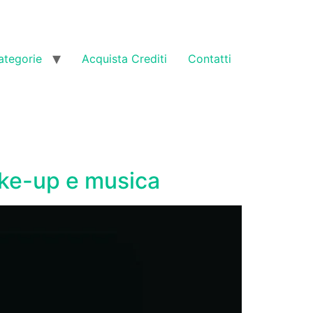
ategorie
Acquista Crediti
Contatti
ake-up e musica