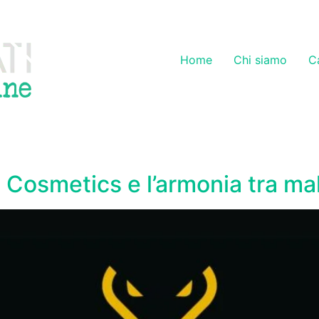
Home
Chi siamo
C
go Cosmetics e l’armonia tra m