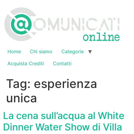
Vai
al
contenuto
Home
Chi siamo
Categorie
Acquista Crediti
Contatti
Tag:
esperienza
unica
La cena sull’acqua al White
Dinner Water Show di Villa