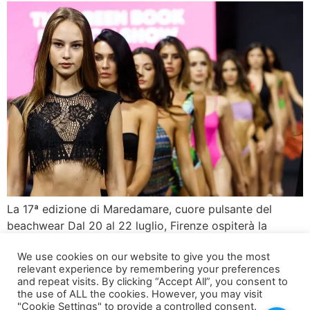
La 17ª edizione di Maredamare, cuore pulsante del
beachwear Dal 20 al 22 luglio, Firenze ospiterà la
diciassettesima edizione di Maredamare, l’illustre salone
We use cookies on our website to give you the most
internazionale dedicato al beachwear e al resortwear.
relevant experience by remembering your preferences
Questo evento annuale è diventato un punto di
and repeat visits. By clicking “Accept All”, you consent to
riferimento imprescindibile per i buyer di tutto il mondo,
the use of ALL the cookies. However, you may visit
"Cookie Settings" to provide a controlled consent.
offrendo l’opportunità di scoprire in anteprima oltre 250