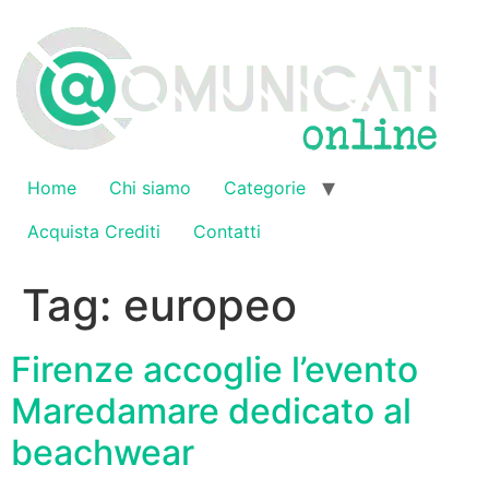
Vai
al
contenuto
Home
Chi siamo
Categorie
Acquista Crediti
Contatti
Tag:
europeo
Firenze accoglie l’evento
Maredamare dedicato al
beachwear