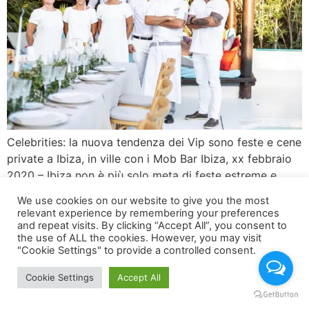
Celebrities: la nuova tendenza dei Vip sono feste e cene
private a Ibiza, in ville con i Mob Bar Ibiza, xx febbraio
2020 – Ibiza non è più solo meta di feste estreme e
ragazzini in cerca di divertimento facile.Negli ultimi anni
We use cookies on our website to give you the most
Ibiza sta maturando, sta cambiando pelle ed è diventata
relevant experience by remembering your preferences
la nuova meta dei […]
and repeat visits. By clicking “Accept All”, you consent to
the use of ALL the cookies. However, you may visit
"Cookie Settings" to provide a controlled consent.
Cookie Settings
Accept All