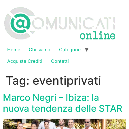
Vai
al
contenuto
Home
Chi siamo
Categorie
Acquista Crediti
Contatti
Tag:
eventiprivati
Marco Negri – Ibiza: la
nuova tendenza delle STAR