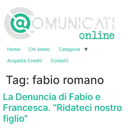
Vai
al
contenuto
Home
Chi siamo
Categorie
Acquista Crediti
Contatti
Tag:
fabio romano
La Denuncia di Fabio e
Francesca. “Ridateci nostro
figlio”