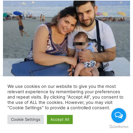
We use cookies on our website to give you the most
“Ridateci al più presto nostro figlio, fatelo per lui per la
relevant experience by remembering your preferences
sua serenità di un piccolo speciale Angelo.” Fabio e
and repeat visits. By clicking “Accept All”, you consent to
Francesca Romana
the use of ALL the cookies. However, you may visit
"Cookie Settings" to provide a controlled consent.
Cookie Settings
Accept All