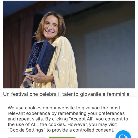
Un festival che celebra il talento giovanile e femminile
La XII edizione del Procida Film Festival, diretta con
We use cookies on our website to give you the most
maestria da Beppe Convertini, ha regalato al pubblico
relevant experience by remembering your preferences
un evento straordinario. Quest’anno, il numero di
and repeat visits. By clicking “Accept All”, you consent to
spettatori ha raggiunto cifre quasi raddoppiate rispetto
the use of ALL the cookies. However, you may visit
"Cookie Settings" to provide a controlled consent.
agli anni passati. La manifestazione ha messo in risalto