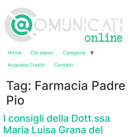
Vai
al
contenuto
Home
Chi siamo
Categorie
Acquista Crediti
Contatti
Tag:
Farmacia Padre
Pio
I consigli della Dott.ssa
Maria Luisa Grana del