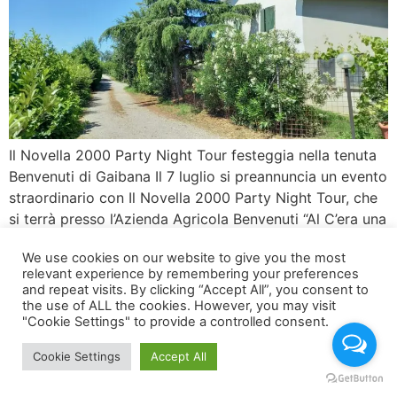
Il Novella 2000 Party Night Tour festeggia nella tenuta
Benvenuti di Gaibana Il 7 luglio si preannuncia un evento
straordinario con Il Novella 2000 Party Night Tour, che
si terrà presso l’Azienda Agricola Benvenuti “Al C’era una
Volta”, un luogo incantevole immerso nella campagna di
We use cookies on our website to give you the most
Gaibana, Ferrara. Questo evento esclusivo rappresenta
relevant experience by remembering your preferences
un’opportunità unica per ritrovarsi […]
and repeat visits. By clicking “Accept All”, you consent to
the use of ALL the cookies. However, you may visit
"Cookie Settings" to provide a controlled consent.
Cookie Settings
Accept All