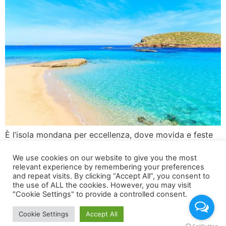
È l’isola mondana per eccellenza, dove movida e feste
regnano sovrane, temperature da record nella isola
We use cookies on our website to give you the most
delle baleari week end lunghi organizzati da persone
relevant experience by remembering your preferences
provenienti da gran parte d’Europa, l’isola felice meta
and repeat visits. By clicking “Accept All”, you consent to
preferita dal nord al sud d’Europa dove la vita è
the use of ALL the cookies. However, you may visit
"Cookie Settings" to provide a controlled consent.
piacevole anche fuori stagione. Ottimi ristoranti sul
mare di giorno, vita tranquilla di […]
Cookie Settings
Accept All