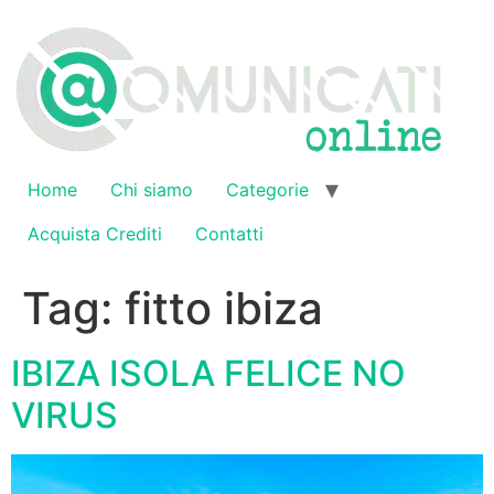
Vai
al
contenuto
Home
Chi siamo
Categorie
Acquista Crediti
Contatti
Tag:
fitto ibiza
IBIZA ISOLA FELICE NO
VIRUS