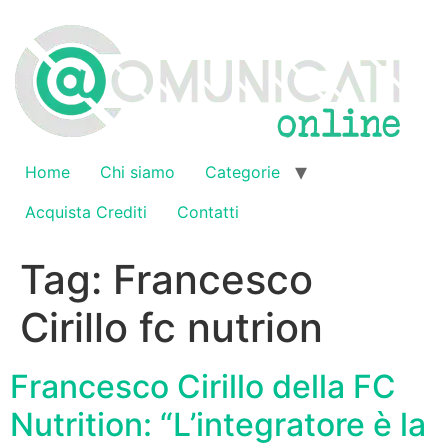
Vai
al
contenuto
Home
Chi siamo
Categorie
Acquista Crediti
Contatti
Tag:
Francesco
Cirillo fc nutrion
Francesco Cirillo della FC
Nutrition: “L’integratore è la