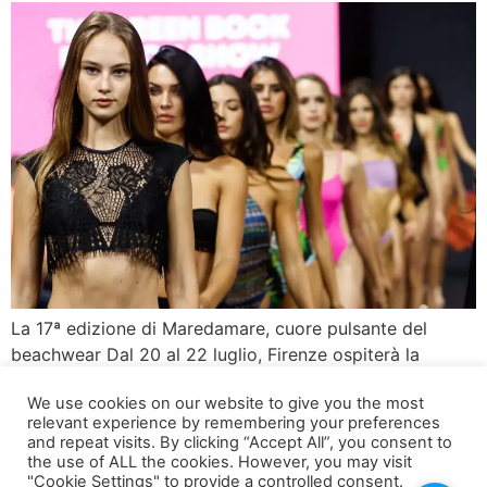
La 17ª edizione di Maredamare, cuore pulsante del
beachwear Dal 20 al 22 luglio, Firenze ospiterà la
diciassettesima edizione di Maredamare, l’illustre salone
We use cookies on our website to give you the most
internazionale dedicato al beachwear e al resortwear.
relevant experience by remembering your preferences
Questo evento annuale è diventato un punto di
and repeat visits. By clicking “Accept All”, you consent to
riferimento imprescindibile per i buyer di tutto il mondo,
the use of ALL the cookies. However, you may visit
"Cookie Settings" to provide a controlled consent.
offrendo l’opportunità di scoprire in anteprima oltre 250