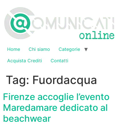
Vai
al
contenuto
Home
Chi siamo
Categorie
Acquista Crediti
Contatti
Tag:
Fuordacqua
Firenze accoglie l’evento
Maredamare dedicato al
beachwear