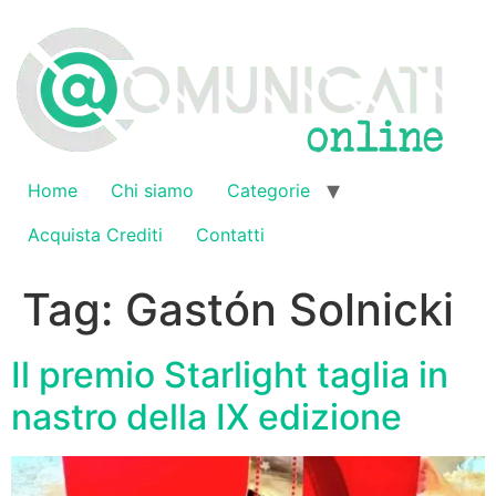
Vai
al
contenuto
Home
Chi siamo
Categorie
Acquista Crediti
Contatti
Tag:
Gastón Solnicki
Il premio Starlight taglia in
nastro della IX edizione