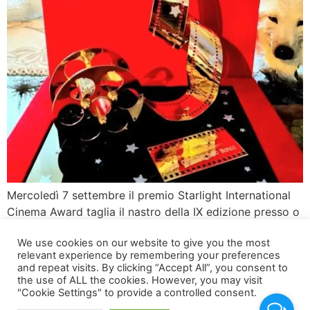
Mercoledì 7 settembre il premio Starlight International
Cinema Award taglia il nastro della IX edizione presso o
Spazio Fondazione Ente dello Spettacolo. Lo Starlight
We use cookies on our website to give you the most
International Cinema Award taglia il nastro della IX
relevant experience by remembering your preferences
edizione, divenendo un punto di riferimento
and repeat visits. By clicking “Accept All”, you consent to
imprescindibile per il mondo dell’Arte e della Cultura
the use of ALL the cookies. However, you may visit
"Cookie Settings" to provide a controlled consent.
mondiale. Anche quest’anno, i riconoscimenti saranno