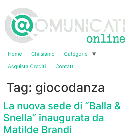
Vai
al
contenuto
Home
Chi siamo
Categorie
Acquista Crediti
Contatti
Tag:
giocodanza
La nuova sede di “Balla &
Snella” inaugurata da
Matilde Brandi