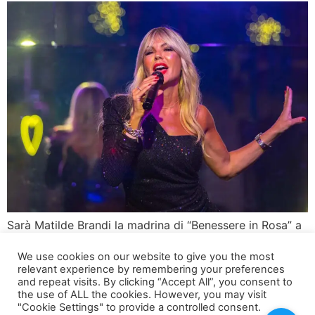
Sarà Matilde Brandi la madrina di “Benessere in Rosa” a
Santarcangelo Domani, martedì 17 settembre, Matilde
We use cookies on our website to give you the most
Brandi sarà la madrina dell’evento “Benessere in Rosa”,
relevant experience by remembering your preferences
organizzato da “Balla & Snella” a Santarcangelo. La
and repeat visits. By clicking “Accept All”, you consent to
celebre showgirl, nota per il suo passato nel
the use of ALL the cookies. However, you may visit
"Cookie Settings" to provide a controlled consent.
“Bagaglino”, inaugurerà la nuova sede del progetto, che