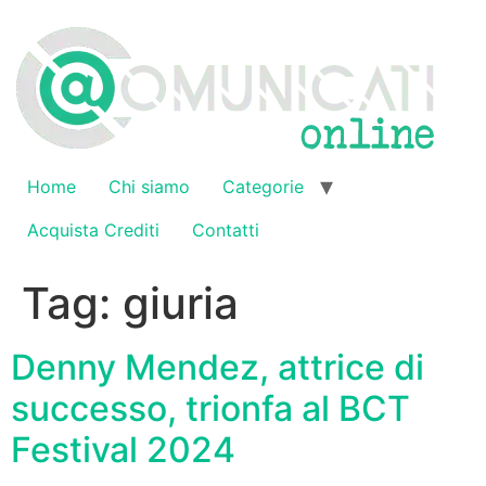
Vai
al
contenuto
Home
Chi siamo
Categorie
Acquista Crediti
Contatti
Tag:
giuria
Denny Mendez, attrice di
successo, trionfa al BCT
Festival 2024