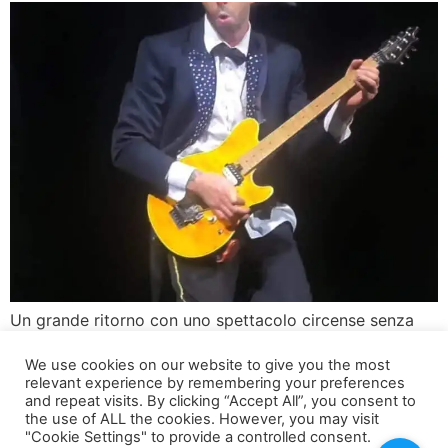
Un grande ritorno con uno spettacolo circense senza
precedenti Quest’anno, Gravity Circus torna a Milano
We use cookies on our website to give you the most
con un evento imperdibile che promette di regalare
relevant experience by remembering your preferences
emozioni uniche e spettacolari. Dal 9 novembre all’8
and repeat visits. By clicking “Accept All”, you consent to
dicembre 2024, il Gravity Circus farà emozionare il
the use of ALL the cookies. However, you may visit
"Cookie Settings" to provide a controlled consent.
pubblico milanese con il suo nuovo e audace spettacolo