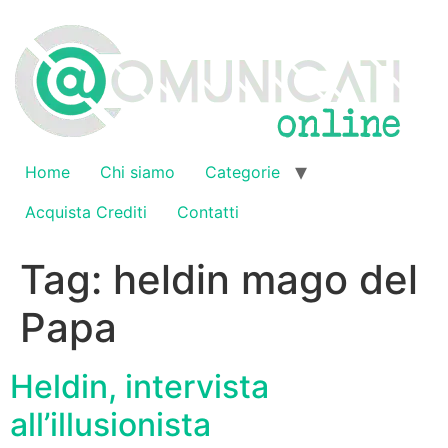
Vai
al
contenuto
Home
Chi siamo
Categorie
Acquista Crediti
Contatti
Tag:
heldin mago del
Papa
Heldin, intervista
all’illusionista