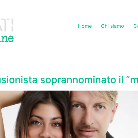
Home
Chi siamo
C
illusionista soprannominato il 