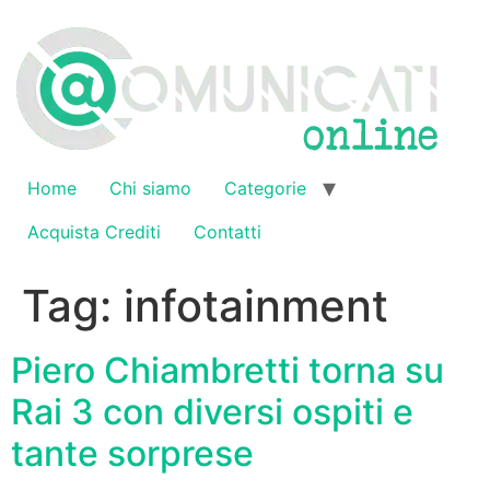
Vai
al
contenuto
Home
Chi siamo
Categorie
Acquista Crediti
Contatti
Tag:
infotainment
Piero Chiambretti torna su
Rai 3 con diversi ospiti e
tante sorprese