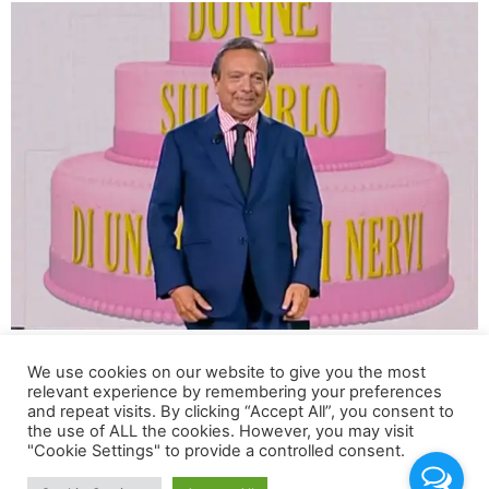
Il grande ritorno di Chiambretti in prima serata su Rai 3
We use cookies on our website to give you the most
con “Donne sull’orlo di una crisi di nervi” Piero
relevant experience by remembering your preferences
Chiambretti ha riacceso i riflettori su di sé con la
and repeat visits. By clicking “Accept All”, you consent to
seconda edizione di “Donne sull’orlo di una crisi di
the use of ALL the cookies. However, you may visit
"Cookie Settings" to provide a controlled consent.
nervi“, che ha debuttato il 12 settembre in prima serata
su Rai 3. La trasmissione, composta […]