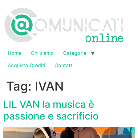
Vai
al
contenuto
Home
Chi siamo
Categorie
Acquista Crediti
Contatti
Tag:
IVAN
LIL VAN la musica è
passione e sacrificio