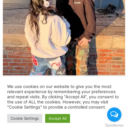
Tutto è iniziato nel 2013 dopo la morte di Sylvester il
We use cookies on our website to give you the most
mio migliore amico, mi sono ritrovato ad un evento di
relevant experience by remembering your preferences
ballerini e guardando Valentina Vernia ballare in centro a
and repeat visits. By clicking “Accept All”, you consent to
Rubiera , ho capito le vibrazioni dei suoni nella musica
the use of ALL the cookies. However, you may visit
"Cookie Settings" to provide a controlled consent.
che avverti in tutto il corpo e ho iniziato a ballare con
jess Blaze
Cookie Settings
Accept All