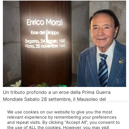
Un tributo profondo a un eroe della Prima Guerra
Mondiale Sabato 28 settembre, il Mausoleo del
Vittoriale degli Italiani, situato a Gardone Riviera, ha
We use cookies on our website to give you the most
accolto una cerimonia emozionante per rendere
relevant experience by remembering your preferences
omaggio al Tenente Colonnello Enrico Morali. L’urna
and repeat visits. By clicking “Accept All”, you consent to
contenente le sue ceneri ha trovato la sua collocazione
the use of ALL the cookies. However, you may visit