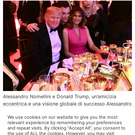
Alessandro Nomellini e Donald Trump, un’amicizia
eccentrica e una visione globale di successo Alessandro
Nomellini, imprenditore di successo e filantropo di
We use cookies on our website to give you the most
origine italiana, ha stabilito una connessione unica con
relevant experience by remembering your preferences
Donald Trump, l’ex Presidente degli Stati Uniti. La loro
and repeat visits. By clicking “Accept All”, you consent to
amicizia è stata testimoniata da eventi importanti, come
the use of ALL the cookies. However, you may visit