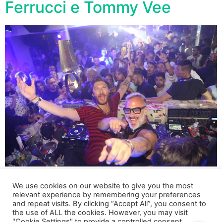
Ferrucci e Tommy Vee
Al Pineta di Milano Marittima in consolle Mauro Ferrucci
We use cookies on our website to give you the most
e Tommy Vee, dinner-show da “mille e una notte” e tanti
relevant experience by remembering your preferences
ospiti vip. Nella disco-luxury di Milano Marittima si
and repeat visits. By clicking “Accept All”, you consent to
annuncia un San Silvestro da “tutto esaurito”! Due icone
the use of ALL the cookies. However, you may visit
"Cookie Settings" to provide a controlled consent.