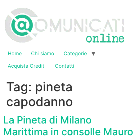
Vai
al
contenuto
Home
Chi siamo
Categorie
Acquista Crediti
Contatti
Tag:
pineta
capodanno
La Pineta di Milano
Marittima in consolle Mauro