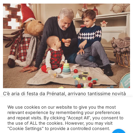
C’è aria di festa da Prénatal, arrivano tantissime novità
perfette per gli incontri natalizi e il prossimo
We use cookies on our website to give you the most
Capodanno, capi eleganti e ricchi di dettagli che
relevant experience by remembering your preferences
renderanno speciale il look di ogni bambino. Per le
and repeat visits. By clicking “Accept All”, you consent to
bimbe vestini e gonne in tartan e tulle luccicante da
the use of ALL the cookies. However, you may visit
"Cookie Settings" to provide a controlled consent.
abbinare alle t-shirt impreziosite da rouches e volant e