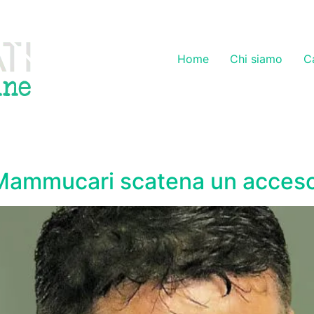
Home
Chi siamo
C
 Mammucari scatena un acceso