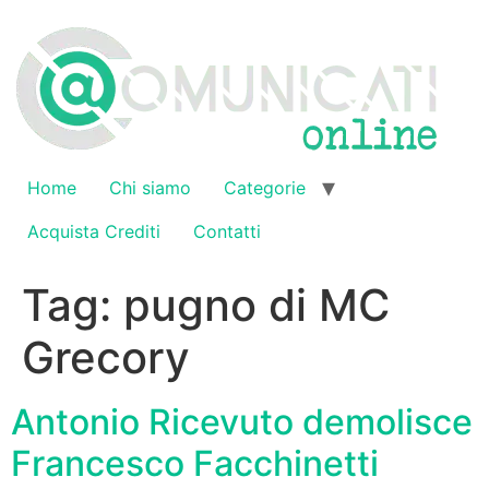
Vai
al
contenuto
Home
Chi siamo
Categorie
Acquista Crediti
Contatti
Tag:
pugno di MC
Grecory
Antonio Ricevuto demolisce
Francesco Facchinetti