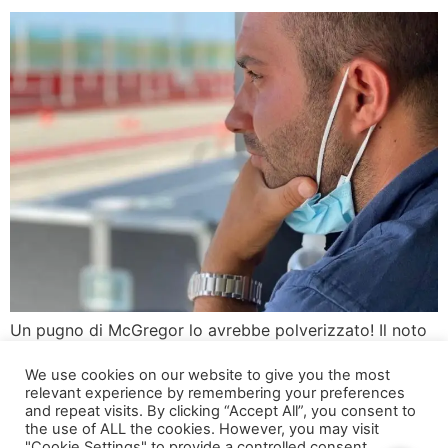
Un pugno di McGregor lo avrebbe polverizzato! Il noto
super social manager Antonio Ricevuto, con all’attivo
We use cookies on our website to give you the most
più di un milione di follower, sembra non voler mandare
relevant experience by remembering your preferences
giu quella che a suo giudizio sarebbe perlomeno la
and repeat visits. By clicking “Accept All”, you consent to
bufala del mese. “Un pugno di un atleta di quel calibro
the use of ALL the cookies. However, you may visit
"Cookie Settings" to provide a controlled consent.