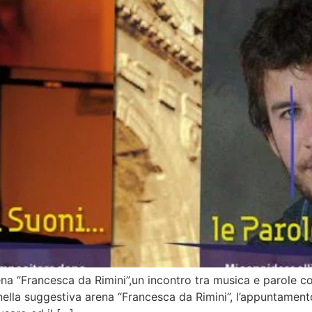
a “Francesca da Rimini”,un incontro tra musica e parole con 
nella suggestiva arena “Francesca da Rimini”, l’appuntament