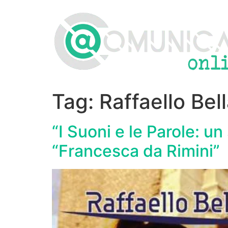
Vai
al
contenuto
Tag:
Raffaello Bel
“I Suoni e le Parole: un
“Francesca da Rimini”