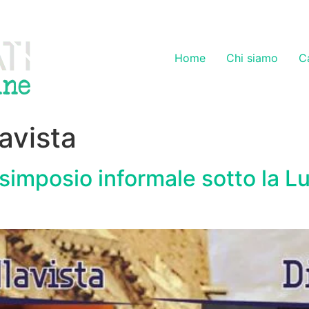
Home
Chi siamo
C
lavista
 simposio informale sotto la Lu