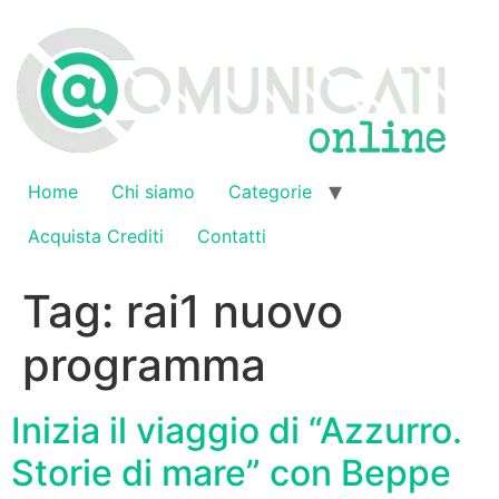
Vai
al
contenuto
Home
Chi siamo
Categorie
Acquista Crediti
Contatti
Tag:
rai1 nuovo
programma
Inizia il viaggio di “Azzurro.
Storie di mare” con Beppe