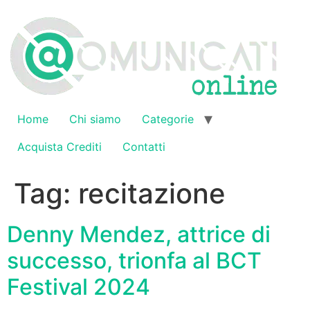
Vai
al
contenuto
Home
Chi siamo
Categorie
Acquista Crediti
Contatti
Tag:
recitazione
Denny Mendez, attrice di
successo, trionfa al BCT
Festival 2024