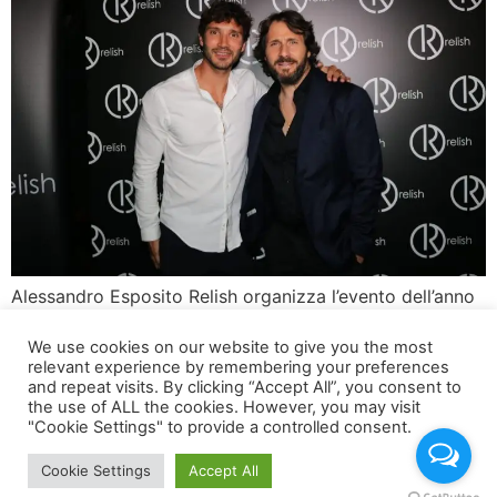
Alessandro Esposito Relish organizza l’evento dell’anno
L’evento dell’anno un successo clamoroso targato
We use cookies on our website to give you the most
RELISH (brand di moda femminile fondato nel 2008
relevant experience by remembering your preferences
dall’imprenditore partenopeo Alessandro Esposito), che
and repeat visits. By clicking “Accept All”, you consent to
ha presentato la sua collezione Primavera/Estate in una
the use of ALL the cookies. However, you may visit
"Cookie Settings" to provide a controlled consent.
suggestiva location sul mare campano: Il Rama Beach
Cafe.
Cookie Settings
Accept All