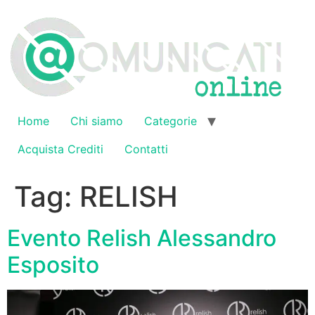
Vai
al
contenuto
Home
Chi siamo
Categorie
Acquista Crediti
Contatti
Tag:
RELISH
Evento Relish Alessandro
Esposito