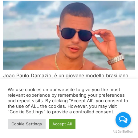
Joao Paulo Damazio, è un giovane modello brasiliano.
Ancora giovane viene notato non solo per la sua
We use cookies on our website to give you the most
bellezza fisica, ma anche per il suo talento. Intervista di
relevant experience by remembering your preferences
Mena Cirillo
and repeat visits. By clicking “Accept All”, you consent to
the use of ALL the cookies. However, you may visit
"Cookie Settings" to provide a controlled consent.
Cookie Settings
Accept All